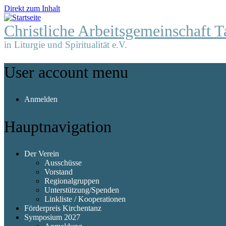
Direkt zum Inhalt
Christliche Arbeitsgemeinschaft T
in Liturgie und Spiritualität e.V.
User account menu
Anmelden
Hauptnavigation
Der Verein
Ausschüsse
Vorstand
Regionalgruppen
Unterstützung/Spenden
Linkliste / Kooperationen
Förderpreis Kirchentanz
Symposium 2027