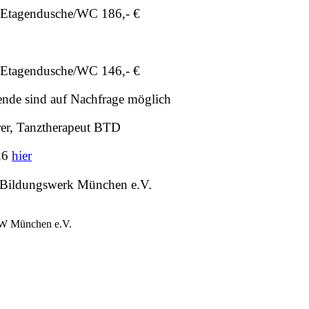
ndusche/WC 186,- €
ndusche/WC 146,- €
d auf Nachfrage möglich
rer, Tanztherapeut BTD
26
hier
ldungswerk
München e.V.
BW München e.V.