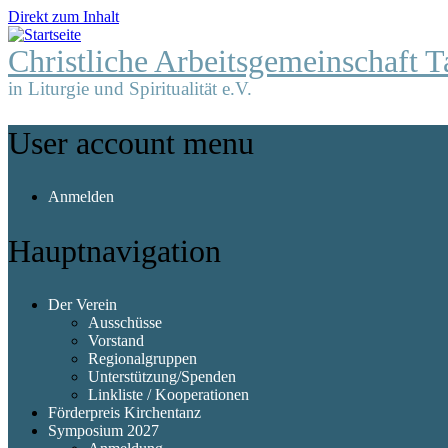
Direkt zum Inhalt
Christliche Arbeitsgemeinschaft T
in Liturgie und Spiritualität e.V.
User account menu
Anmelden
Hauptnavigation
Der Verein
Ausschüsse
Vorstand
Regionalgruppen
Unterstützung/Spenden
Linkliste / Kooperationen
Förderpreis Kirchentanz
Symposium 2027