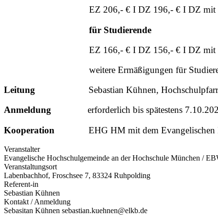
EZ 206,- € I DZ 196,- € I DZ mit Etage
für Studierende
EZ 166,- € I DZ 156,- € I DZ mit Etage
weitere Ermäßigungen für Studierende sin
Leitung
Sebastian Kühnen, Hochschulpfar
Anmeldung
erforderlich bis spätestens 7.10.20
Kooperation
EHG HM mit dem Evangelischen Bi
Veranstalter
Evangelische Hochschulgemeinde an der Hochschule München / E
Veranstaltungsort
Labenbachhof, Froschsee 7, 83324 Ruhpolding
Referent-in
Sebastian Kühnen
Kontakt / Anmeldung
Sebasitan Kühnen sebastian.kuehnen@elkb.de