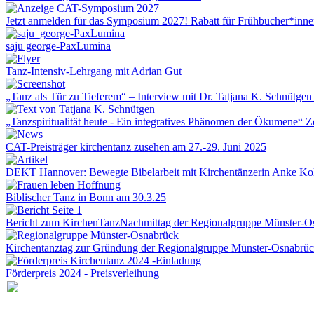
Jetzt anmelden für das Symposium 2027! Rabatt für Frühbucher*innen
saju george-PaxLumina
Tanz-Intensiv-Lehrgang mit Adrian Gut
„Tanz als Tür zu Tieferem“ – Interview mit Dr. Tatjana K. Schnütgen 
„Tanzspiritualität heute - Ein integratives Phänomen der Ökumene“ Ze
CAT-Preisträger kirchentanz zusehen am 27.-29. Juni 2025
DEKT Hannover: Bewegte Bibelarbeit mit Kirchentänzerin Anke Kol
Biblischer Tanz in Bonn am 30.3.25
Bericht zum KirchenTanzNachmittag der Regionalgruppe Münster-O
Kirchentanztag zur Gründung der Regionalgruppe Münster-Osnabrü
Förderpreis 2024 - Preisverleihung