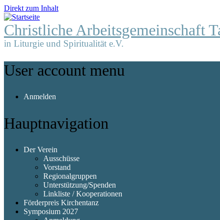
Direkt zum Inhalt
Christliche Arbeitsgemeinschaft T
in Liturgie und Spiritualität e.V.
User account menu
Anmelden
Hauptnavigation
Der Verein
Ausschüsse
Vorstand
Regionalgruppen
Unterstützung/Spenden
Linkliste / Kooperationen
Förderpreis Kirchentanz
Symposium 2027