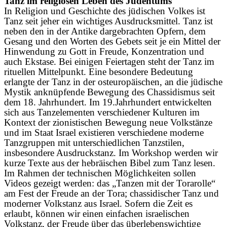
Tanz im religiösen Leben des Judentums
In Religion und Geschichte des jüdischen Volkes ist
Tanz seit jeher ein wichtiges Ausdrucksmittel. Tanz ist
neben den in der Antike dargebrachten Opfern, dem
Gesang und den Worten des Gebets seit je ein Mittel der
Hinwendung zu Gott in Freude, Konzentration und
auch Ekstase. Bei einigen Feiertagen steht der Tanz im
rituellen Mittelpunkt. Eine besondere Bedeutung
erlangte der Tanz in der osteuropäischen, an die jüdische
Mystik anknüpfende Bewegung des Chassidismus seit
dem 18. Jahrhundert. Im 19.Jahrhundert entwickelten
sich aus Tanzelementen verschiedener Kulturen im
Kontext der zionistischen Bewegung neue Volkstänze
und im Staat Israel existieren verschiedene moderne
Tanzgruppen mit unterschiedlichen Tanzstilen,
insbesondere Ausdruckstanz. Im Workshop werden wir
kurze Texte aus der hebräischen Bibel zum Tanz lesen.
Im Rahmen der technischen Möglichkeiten sollen
Videos gezeigt werden: das „Tanzen mit der Torarolle“
am Fest der Freude an der Tora; chassidischer Tanz und
moderner Volkstanz aus Israel. Sofern die Zeit es
erlaubt, können wir einen einfachen israelischen
Volkstanz, der Freude über das überlebenswichtige