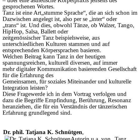
– über eine ästhetische Körperpraxis jenseits des
gesprochenen Wortes.
Tanz ist eine Art„stumme Sprache“, die an sich schon im
Dazwischen angelegt ist, also per se „inter“ oder
„trans“ ist. Und dies, obwohl Tänze, ob Walzer, Tango,
HipHop, Salsa, Ballett oder
zeitgenössischer Tanz beispielsweise, aus
unterschiedlichen Kulturen stammen und auf
entsprechenden Körpersprachen basieren.
Welchen Beitrag kann Tanz in der heutigen
spannungsreichen, kulturell diversen, auf immer
mehr digitaler Kommunikation basierenden Gesellschaft
für die Erfahrung des
Gemeinsamen, für soziales Miteinander und kulturelle
Integration leisten?
Diese Fragewerde ich in dem Vortrag verfolgen und
dazu die Begriffe Empfindung, Berührung, Resonanz
heranziehen, die für ein Verständnis der tänzerischen
Erfahrung grundlegend sind.
Dr. phil. Tatjana K. Schnütgen
,
Autorin u.a. von „Tanz