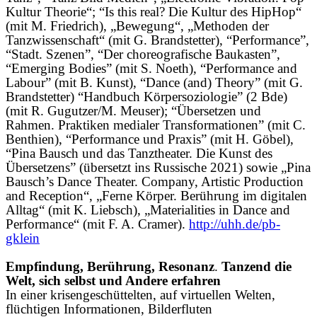
Kultur Theorie“; “Is this real? Die Kultur des HipHop“
(mit M. Friedrich), „Bewegung“, „Methoden der
Tanzwissenschaft“ (mit G. Brandstetter), “Performance”,
“Stadt. Szenen”, “Der choreografische Baukasten”,
“Emerging Bodies” (mit S. Noeth), “Performance and
Labour” (mit B. Kunst), “Dance (and) Theory” (mit G.
Brandstetter) “Handbuch Körpersoziologie” (2 Bde)
(mit R. Gugutzer/M. Meuser); “Übersetzen und
Rahmen. Praktiken medialer Transformationen” (mit C.
Benthien), “Performance und Praxis” (mit H. Göbel),
“Pina Bausch und das Tanztheater. Die Kunst des
Übersetzens” (übersetzt ins Russische 2021) sowie „Pina
Bausch’s Dance Theater. Company, Artistic Production
and Reception“, „Ferne Körper. Berührung im digitalen
Alltag“ (mit K. Liebsch), „Materialities in Dance and
Performance“ (mit F. A. Cramer).
http://uhh.de/pb-
gklein
Empfindung, Berührung, Resonanz
.
Tanzend die
Welt, sich selbst und Andere erfahren
In einer krisengeschüttelten, auf virtuellen Welten,
flüchtigen Informationen, Bilderfluten