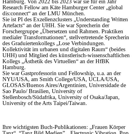
Hamburg. Von 2022 bis 2023 war sie für ein Jahr
Research Fellow am Käte Hamburger Center „global
dis:connect“ an der LMU München.
Sie ist PI des Exzellenzclusters „Understanding Written
Artefacts“ an der UHH. Sie war Sprecherin der
Forschergruppe „Übersetzen und Rahmen. Praktiken
medialer Transformationen“, stellvertretende Sprecherin
des Graduiertenkollegs „Lose Verbindungen.
Kollektivität im urbanen und digitalen Raum“ (beides
UHH) und Mitglied des künstlerisch-wissenschaftlichen
Kollegs „Ästhetik des Virtuellen“ an der HfBK
Hamburg.
Sie war Gastprofessorin und Fellowship, u.a. an der
NYU/USA, am Smith College/USA, UCLA/USA,
GLOSAS/Buenos Aires/Argentinien, Universidade de
Sao Paulo/ Brasilien, University of
Stellenbosch/Südafrika, University of Osaka/Japan,
University of the Arts Taipei/Taiwan.
Ihre wichtigsten Buch-Publikationen: „Frauen Körper
Tanz“, “Tanz Bild Medien”, „Electronic Vibration. Pop